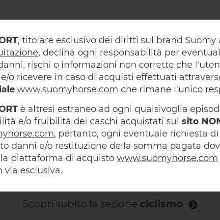
ORT
, titolare esclusivo dei diritti sul brand Suom
uitazione
, declina ogni responsabilità per eventual
danni, rischi o informazioni non corrette che l'ute
e/o ricevere in caso di acquisti effettuati attravers
iale
www.suomyhorse.com
che rimane l'unico res
ORT
è altresì estraneo ad ogni qualsivoglia episod
lità e/o fruibilità dei caschi acquistati sul
sito NON
yhorse.com
, pertanto, ogni eventuale richiesta di
to danni e/o restituzione della somma pagata dov
alla piattaforma di acquisto
www.suomyhorse.com
 via esclusiva.
Scopri subito la sezione
ciclismo