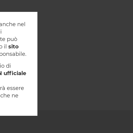
y anche nel
i
nte può
o il
sito
ponsabile.
io di
 ufficiale
rà essere
che ne