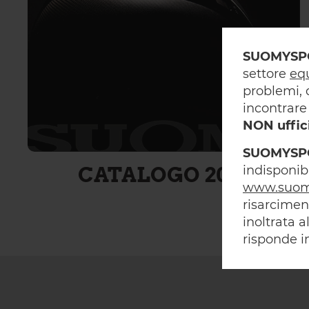
SUOMYSP
settore
eq
problemi, 
incontrare 
NON uffic
SUOMYSP
CATALOGO 2021
indisponibi
www.suom
risarcimen
inoltrata 
risponde in