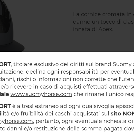
La cornice cromata in d
danno un tocco di cla
innata di Apex.
ORT
, titolare esclusivo dei diritti sul brand Suom
uitazione
, declina ogni responsabilità per eventual
danni, rischi o informazioni non corrette che l'ute
e/o ricevere in caso di acquisti effettuati attravers
iale
www.suomyhorse.com
che rimane l'unico res
ORT
è altresì estraneo ad ogni qualsivoglia episod
lità e/o fruibilità dei caschi acquistati sul
sito NON
yhorse.com
, pertanto, ogni eventuale richiesta di
to danni e/o restituzione della somma pagata dov