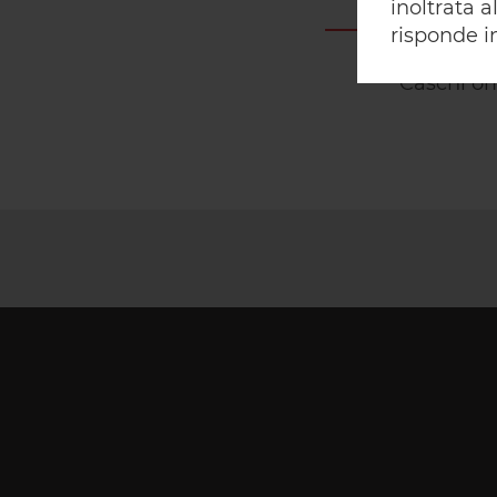
OMOLOGA
inoltrata 
risponde in
Caschi o