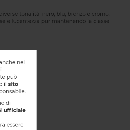
iverse tonalità, nero, blu, bronzo e cromo,
sse e lucentezza pur mantenendo la classe
y anche nel
i
nte può
o il
sito
ponsabile.
io di
 ufficiale
rà essere