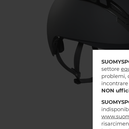
SUOMYSP
settore
eq
problemi, 
incontrare 
NON uffic
SUOMYSP
indisponibi
www.suom
risarcimen