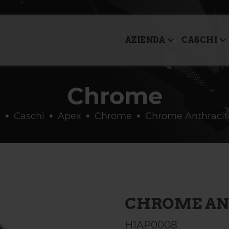
AZIENDA
CASCHI
Chrome
e
Caschi
Apex
Chrome
Chrome Anthracit
CHROME AN
H1AP0008