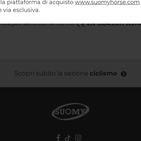
ZIONI
CARATTERISTICHE
TAG
alla piattaforma di acquisto
www.suomyhorse.com
 via esclusiva.
molagati secondo la norma
EN 1384:2017 ASTM
Scopri subito la sezione
ciclismo