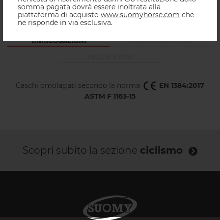
cromo, danno un tocco di classe e lucentezza pur
somma pagata dovrà essere inoltrata alla
mantenendo la classe innata di Apex.
piattaforma di acquisto
www.suomyhorse.com
che
ne risponde in via esclusiva.
OMOLOGAZIONI
CARATTERISTICHE
TAGLIE & PESI
Caschi omolagati secondo la norma
EN 1384:2017
ASTM F 1163-15
Scopri subito la sezione
ciclismo